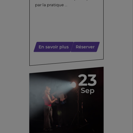
par la pratique ...
En savoir plus
Réserver
23
Sep