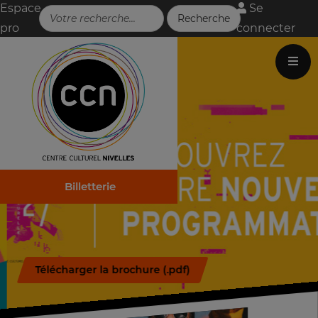
Espace
Se
pro
connecter
Billetterie
Télécharger la brochure (.pdf)