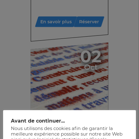
En savoir plus
Réserver
02
Oct
Avant de continuer...
Exposition
Nous utilisons des cookies afin de garantir la
meilleure expérience possible sur notre site Web
Mythopoïèse