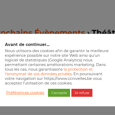
rochains Évènements
› Théât
Avant de continuer...
CHERCHE
Nous utilisons des cookies afin de garantir la meilleure
expérience possible sur notre site Web ainsi qu'un
logiciel de statistiques (Google Analytics) nous
permettant certaines améliorations marketing. Dans
tous les cas, nous garantissons
la protection et
l'anonymat de vos données privées
. En poursuivant
sayez de visionner le calendrier complet afin d’avoir une liste 
votre navigation sur https://www.ccnivelles.be vous
acceptez l'utilisation de ces cookies.
Préférences cookies
J'accepte
Je refuse