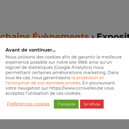
ochains Évènements
› Exposi
Avant de continuer...
CHERCHE
Nous utilisons des cookies afin de garantir la meilleure
expérience possible sur notre site Web ainsi qu'un
logiciel de statistiques (Google Analytics) nous
permettant certaines améliorations marketing. Dans
tous les cas, nous garantissons
la protection et
l'anonymat de vos données privées
. En poursuivant
 Essayez de visionner le calendrier complet afin d’avoir une lis
votre navigation sur https://www.ccnivelles.be vous
acceptez l'utilisation de ces cookies.
Préférences cookies
J'accepte
Je refuse