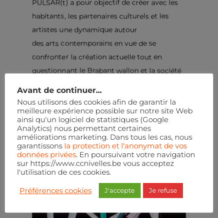
PULSAR(t) a pour objectif de créer avec les
habitants, les partenaires culturels et les
artistes une dynamique autour
des arts contemporains en vue de se
confronter la création actuelle tout en
questionnant le Brabant wallon et la société
en générale.
Avant de continuer...
Nous utilisons des cookies afin de garantir la
meilleure expérience possible sur notre site Web
ainsi qu'un logiciel de statistiques (Google
Analytics) nous permettant certaines
améliorations marketing. Dans tous les cas, nous
garantissons
la protection et l'anonymat de vos
données privées
. En poursuivant votre navigation
sur https://www.ccnivelles.be vous acceptez
l'utilisation de ces cookies.
Préférences cookies
J'accepte
Je refuse