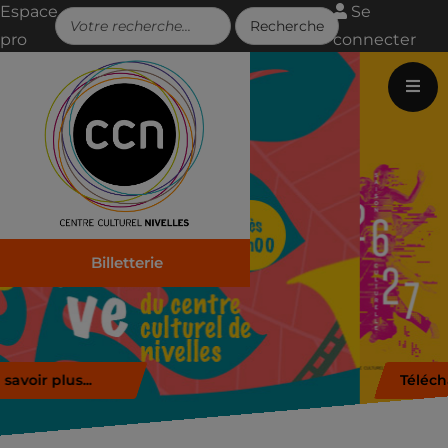
Espace
Se
pro
connecter
Billetterie
Télécharger la brochure (.pd