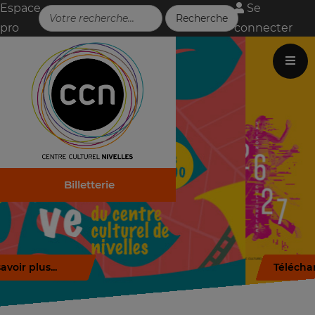
Espace
Se
pro
connecter
Billetterie
Télécharger la brochure (.pdf)