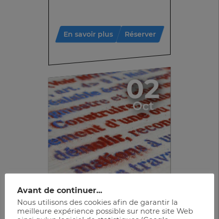
En savoir plus
Réserver
02
Oct
Avant de continuer...
Exposition
Nous utilisons des cookies afin de garantir la
meilleure expérience possible sur notre site Web
Mythopoïèse