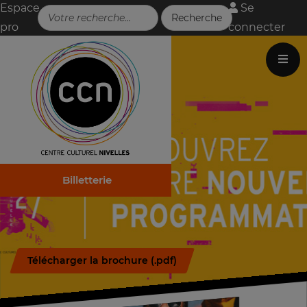
Espace
Se
pro
connecter
Billetterie
Télécharger la brochure (.pdf)