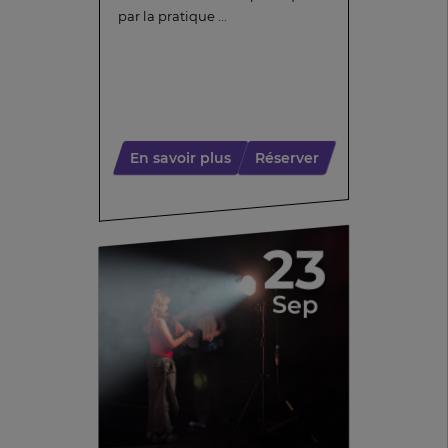
par la pratique ...
En savoir plus
Réserver
23
Sep