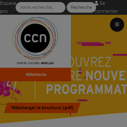
Espace
Se
pro
connecter
Billetterie
En savoir plus...