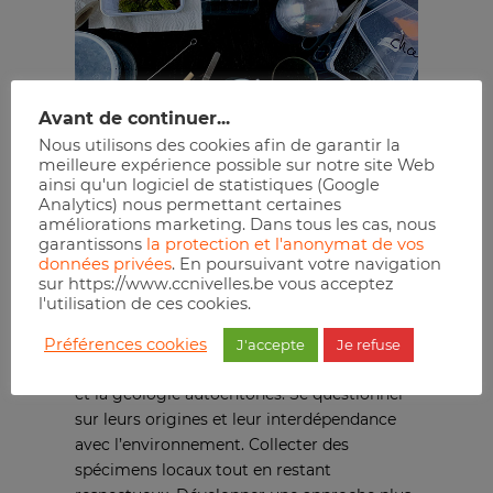
Avant de continuer...
Nous utilisons des cookies afin de garantir la
meilleure expérience possible sur notre site Web
ainsi qu'un logiciel de statistiques (Google
Analytics) nous permettant certaines
améliorations marketing. Dans tous les cas, nous
Venez découvrir la nature locale
garantissons
la protection et l'anonymat de vos
et créer un petit terrarium !
données privées
. En poursuivant votre navigation
sur https://www.ccnivelles.be vous acceptez
l'utilisation de ces cookies.
Au départ du Parc de la Dodaine: Nous
ferons une balade pour regarder tout autour
Préférences cookies
J'accepte
Je refuse
de nous, identifier les plantes, les mousses
et la géologie autochtones. Se questionner
sur leurs origines et leur interdépendance
avec l’environnement. Collecter des
spécimens locaux tout en restant