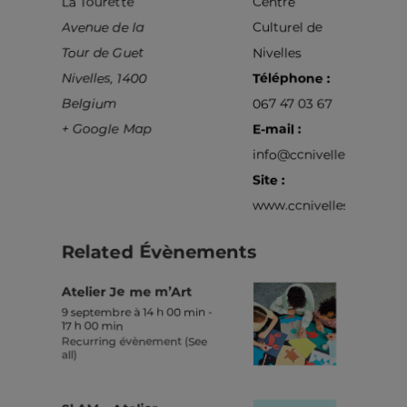
La Tourette
Centre
Avenue de la
Culturel de
Tour de Guet
Nivelles
Nivelles
,
1400
Téléphone :
Belgium
067 47 03 67
+ Google Map
E-mail :
info@ccnivelles.be
Site :
www.ccnivelles.be
Related Évènements
Atelier Je me m’Art
9 septembre à 14 h 00 min
-
17 h 00 min
Recurring évènement
(See
all)