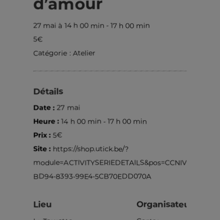
d’amour
27 mai à 14 h 00 min
-
17 h 00 min
5€
Catégorie :
Atelier
Détails
Date :
27 mai
Heure :
14 h 00 min - 17 h 00 min
Prix :
5€
Site :
https://shop.utick.be/?
module=ACTIVITYSERIEDETAILS&pos=CCNIVELLES&s=
BD94-8393-99E4-5CB70EDD070A
Lieu
Organisateur