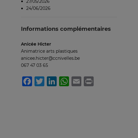
27/05/2026
24/06/2026
Informations complémentaires
Anicée Hicter
Animatrice arts plastiques
anicee.hicter@ccnivelles.be
067 47 03 65
Facebook
Twitter
LinkedIn
WhatsApp
Email
Print