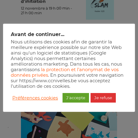
d’initiation
12 novembre à 19 h 00 min
-
21 h 00 min
Réserver
Avant de continuer...
Nous utilisons des cookies afin de garantir la
meilleure expérience possible sur notre site Web
ainsi qu'un logiciel de statistiques (Google
Analytics) nous permettant certaines
améliorations marketing. Dans tous les cas, nous
garantissons
la protection et l'anonymat de vos
données privées
. En poursuivant votre navigation
sur https://www.ccnivelles.be vous acceptez
l'utilisation de ces cookies.
Préférences cookies
J'accepte
Je refuse