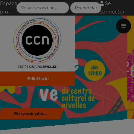
Espace
Se
pro
connecter
Billetterie
Télécharger la brochure (.pdf)