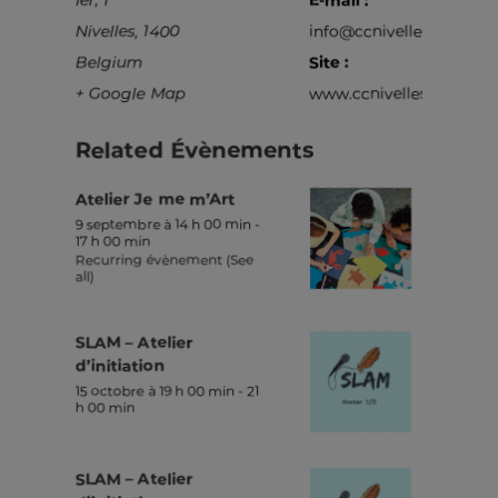
Nivelles
,
1400
info@ccnivelles.be
Belgium
Site :
+ Google Map
www.ccnivelles.be
Related Évènements
Atelier Je me m’Art
9 septembre à 14 h 00 min
-
17 h 00 min
Recurring évènement
(See
all)
SLAM – Atelier
d’initiation
15 octobre à 19 h 00 min
-
21
h 00 min
SLAM – Atelier