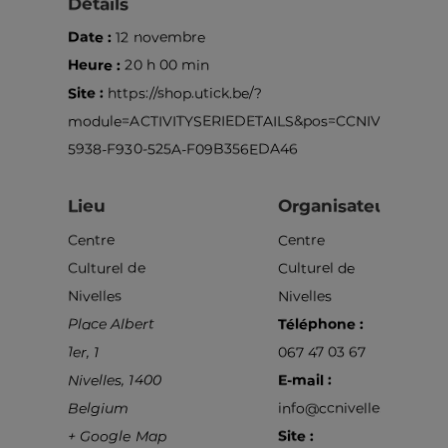
Détails
Date :
12 novembre
Heure :
20 h 00 min
Site :
https://shop.utick.be/?
module=ACTIVITYSERIEDETAILS&pos=CCNIVELLES&s
5938-F930-525A-F09B356EDA46
Lieu
Organisateur
Centre
Centre
Culturel de
Culturel de
Nivelles
Nivelles
Place Albert
Téléphone :
1er, 1
067 47 03 67
Nivelles
,
1400
E-mail :
Belgium
info@ccnivelles.be
+ Google Map
Site :