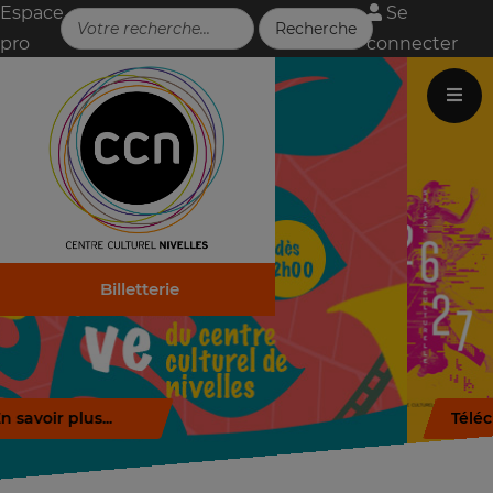
Espace
Se
pro
connecter
Billetterie
Télécharger la brochure (.pdf)