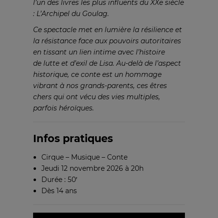
l’un
des livres les plus influents du XXe
siècle
: L’Archipel du Goulag.
Ce spectacle met en lumière la
résilience et
la résistance face aux
pouvoirs autoritaires
en tissant
un lien intime avec l’histoire
de
lutte et d’exil de Lisa. Au-delà de
l’aspect
historique, ce conte est un
hommage
vibrant à nos grands-parents,
ces êtres
chers qui ont
vécu des vies multiples,
parfois
héroïques.
Infos pratiques
Cirque – Musique – Conte
Jeudi 12 novembre 2026 à 20h
Durée : 50′
Dès 14 ans