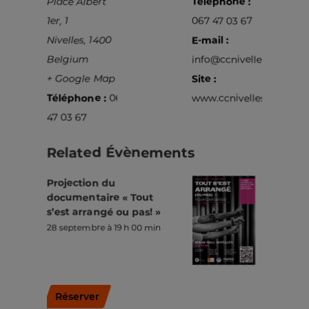
Place Albert
Téléphone :
1er, 1
067 47 03 67
Nivelles
,
1400
E-mail :
Belgium
info@ccnivelles.be
+ Google Map
Site :
Téléphone :
067
www.ccnivelles.be
47 03 67
Related Évènements
Projection du
documentaire « Tout
s’est arrangé ou pas! »
28 septembre à 19 h 00 min
Réserver