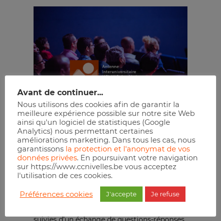
Avant de continuer...
Nous utilisons des cookies afin de garantir la
meilleure expérience possible sur notre site Web
Conférence de l’Antenne
ainsi qu'un logiciel de statistiques (Google
Analytics) nous permettant certaines
Interuniversitaire des Aînés à
améliorations marketing. Dans tous les cas, nous
Nivelles
garantissons
la protection et l'anonymat de vos
données privées
. En poursuivant votre navigation
sur https://www.ccnivelles.be vous acceptez
Durant cette année,
dix conférences
, sur
l'utilisation de ces cookies.
des thèmes divers, seront présentées par
Préférences cookies
J'accepte
Je refuse
des professeurs, des chercheurs et des
spécialistes de l’UCL et de l’ULB. Elles seront
suivies d’un échange de questions-réponses