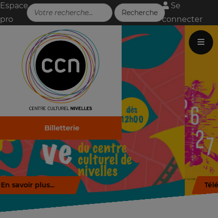
Espace
Se
pro
connecter
Billetterie
Télécharger la brochure (.pdf)