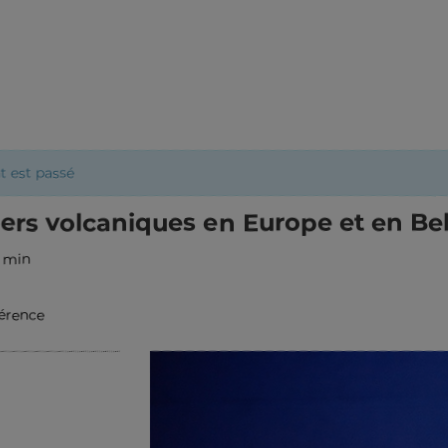
 est passé
ers volcaniques en Europe et en Be
0 min
érence