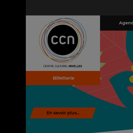
Agen
Billetterie
Télécharger la brochure (.pdf)