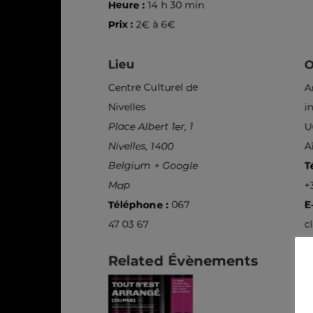
Heure :
14 h 30 min
Prix :
2€ à 6€
Lieu
O
Centre Culturel de
A
Nivelles
i
Place Albert 1er, 1
U
Nivelles
,
1400
A
Belgium
+ Google
T
Map
+
Téléphone :
067
E
47 03 67
c
Related Évènements