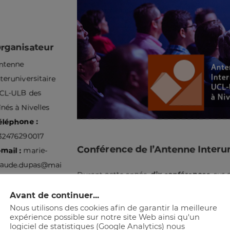
rganisateur
ntenne
nteruniversitaire
CL-ULB des
înés à Nivelles
éléphone :
32476290017
Conférence de l’Antenne Interuni
-mail :
marie-
laude.dupas@mail.be
Durant cette année,
dix conférences
, sur
des professeurs, des chercheurs et des spéci
Avant de continuer...
suivies d’un échange de questions-réponse
Nous utilisons des cookies afin de garantir la meilleure
personne disposant de temps libre. L’objec
expérience possible sur notre site Web ainsi qu'un
développer ses connaissances et de rester e
logiciel de statistiques (Google Analytics) nous