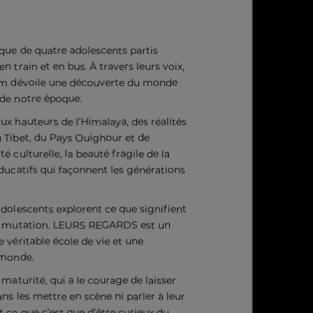
que de quatre adolescents partis
n train et en bus. À travers leurs voix,
film dévoile une découverte du monde
 de notre époque.
x hauteurs de l’Himalaya, des réalités
u Tibet, du Pays Ouïghour et de
té culturelle, la beauté fragile de la
ducatifs qui façonnent les générations
adolescents explorent ce que signifient
en mutation. LEURS REGARDS est un
 véritable école de vie et une
 monde.
aturité, qui a le courage de laisser
ns les mettre en scène ni parler à leur
ce que c’est que d’être curieux du