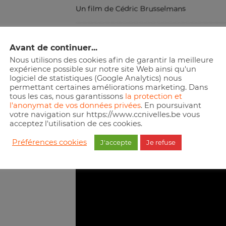
Un film de Cédric Brusselmans
Infos pratiques
Avant de continuer...
Tarifs à la séance : 12,00 € (tarif plein) / 1
Nous utilisons des cookies afin de garantir la meilleure
26 ans et demandeurs d’emploi) / Gratuit po
expérience possible sur notre site Web ainsi qu'un
logiciel de statistiques (Google Analytics) nous
Bar à la pause dans le foyer
permettant certaines améliorations marketing. Dans
Rencontre avec le conférencier à la paus
tous les cas, nous garantissons
la protection et
l'anonymat de vos données privées
. En poursuivant
votre navigation sur https://www.ccnivelles.be vous
acceptez l'utilisation de ces cookies.
Préférences cookies
J'accepte
Je refuse