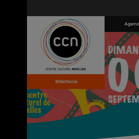
Agen
Billetterie
Télécharger la brochure (.pdf)