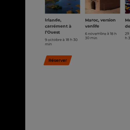
Irlande,
Maroc, version
Me
carrément à
vanlife
de
l’Ouest
6 novembre à 18 h
29 
30 min
h 
9 octobre à 18 h 30
min
Réserver