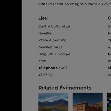
Site :
Réservation en ligne à partir du 23.
Lieu
O
Centre Culturel de
C
Nivelles
N
Place Albert 1er, 1
T
Nivelles
,
1400
4
Belgium
+ Google
E
Map
i
Téléphone :
067
Si
47 03 67
w
Related Évènements