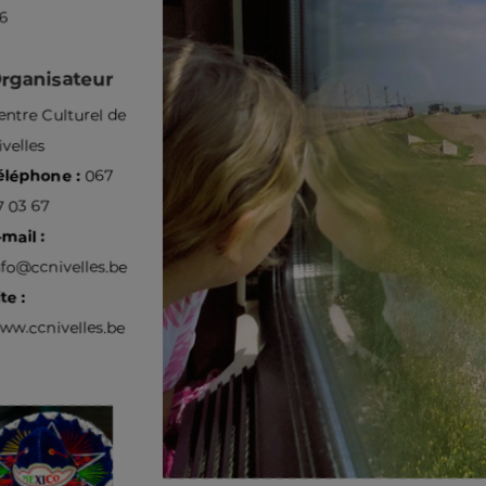
06
rganisateur
entre Culturel de
ivelles
éléphone :
067
7 03 67
-mail :
nfo@ccnivelles.be
te :
ww.ccnivelles.be