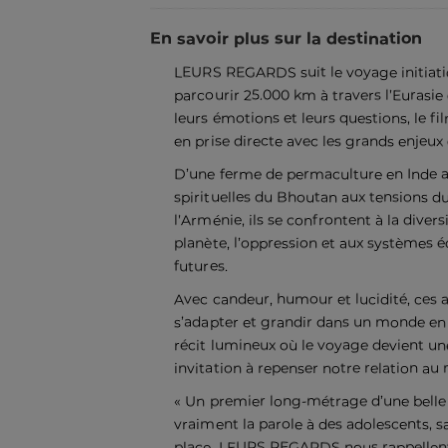
En savoir plus sur la destination
LEURS REGARDS suit le voyage initiati
parcourir 25.000 km à travers l’Eurasie e
leurs émotions et leurs questions, le 
en prise directe avec les grands enjeux
D’une ferme de permaculture en Inde au
spirituelles du Bhoutan aux tensions d
l’Arménie, ils se confrontent à la diversi
planète, l’oppression et aux systèmes é
futures.
Avec candeur, humour et lucidité, ces 
s’adapter et grandir dans un monde 
récit lumineux où le voyage devient une
invitation à repenser notre relation au
« Un premier long-métrage d’une belle m
vraiment la parole à des adolescents, sa
place. LEURS REGARDS nous rappellent 