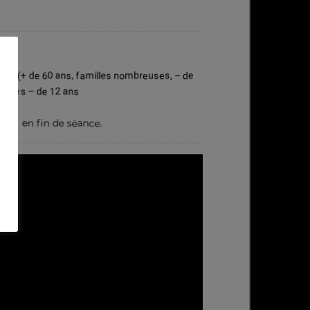
0,00 € (+ de 60 ans, familles nombreuses, – de
ur les – de 12 ans
e et en fin de séance.