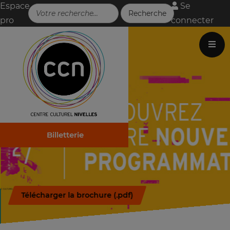
Espace
Se
pro
connecter
Billetterie
Télécharger la brochure (.pdf)