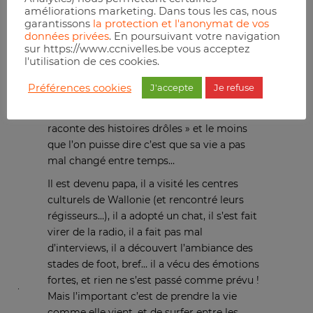
améliorations marketing. Dans tous les cas, nous
garantissons
la protection et l'anonymat de vos
données privées
. En poursuivant votre navigation
sur https://www.ccnivelles.be vous acceptez
l'utilisation de ces cookies.
Préférences cookies
J'accepte
Je refuse
PE
est de retour après le succès de « PE
raconte des histoires drôles » et le moins
que l’on puisse dire c’est que sa vie a pas
mal changé entre temps…
Il est devenu papa, il a visité les centres
culturels de Wallonie (et rencontré leurs
régisseurs…), il a adopté un chat, il s’est fait
virer de la radio, il a fait pas mal
d’interviews, il a découvert l’ambiance des
stades de foot, bref… il a vécu des émotions
fortes, et rien ne s’est passé comme prévu !
Mais l’important c’est de prendre la vie
comme elle vient, et de surfer entre les