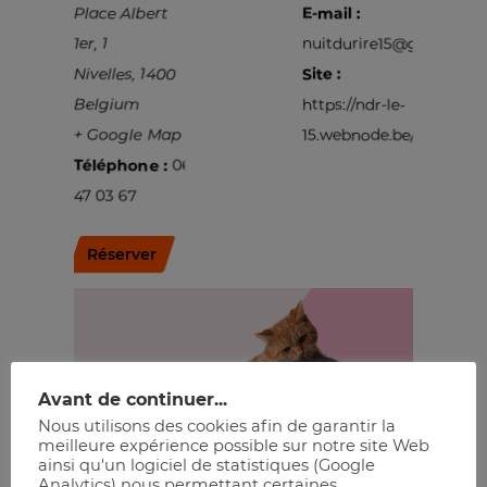
Place Albert
E-mail :
1er, 1
nuitdurire15@gmail.co
Nivelles
,
1400
Site :
Belgium
https://ndr-le-
+ Google Map
15.webnode.be/
Téléphone :
067
47 03 67
Réserver
Avant de continuer...
Nous utilisons des cookies afin de garantir la
meilleure expérience possible sur notre site Web
ainsi qu'un logiciel de statistiques (Google
Analytics) nous permettant certaines