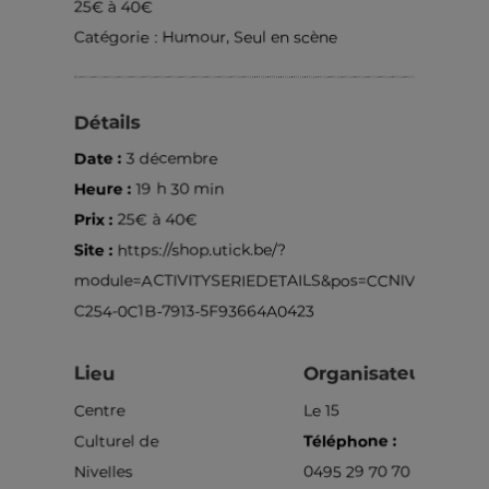
25€ à 40€
Catégorie :
Humour
,
Seul en scène
Détails
Date :
3 décembre
Heure :
19 h 30 min
Prix :
25€ à 40€
Site :
https://shop.utick.be/?
module=ACTIVITYSERIEDETAILS&pos=CCNIVELLES&s=
C254-0C1B-7913-5F93664A0423
Lieu
Organisateur
Centre
Le 15
Culturel de
Téléphone :
Nivelles
0495 29 70 70