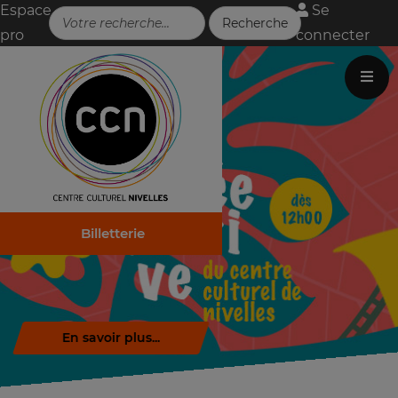
Espace
Se
pro
connecter
Billetterie
Télécharger la brochure (.pdf)