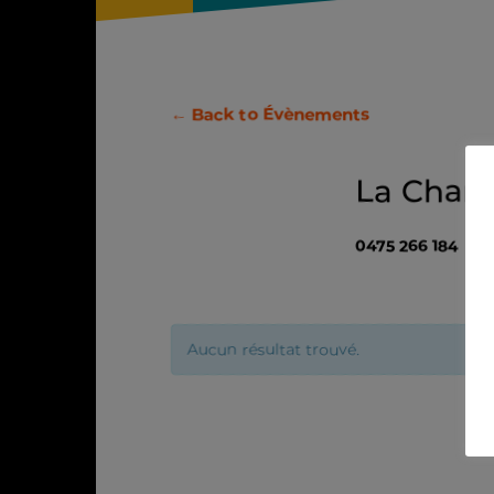
← Back to Évènements
La Chant
0475 266 184
|
Aucun résultat trouvé.