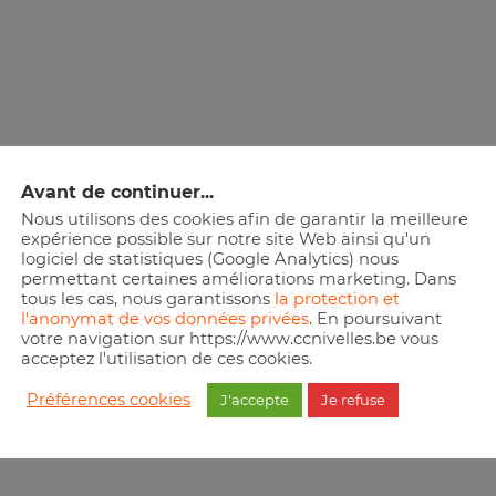
erelle de Nivelles
Avant de continuer...
Nous utilisons des cookies afin de garantir la meilleure
expérience possible sur notre site Web ainsi qu'un
lachanterelle_nivelles@hotmail.com
|
www.lachanterelle.b
logiciel de statistiques (Google Analytics) nous
permettant certaines améliorations marketing. Dans
tous les cas, nous garantissons
la protection et
l'anonymat de vos données privées
. En poursuivant
votre navigation sur https://www.ccnivelles.be vous
acceptez l'utilisation de ces cookies.
Préférences cookies
J'accepte
Je refuse