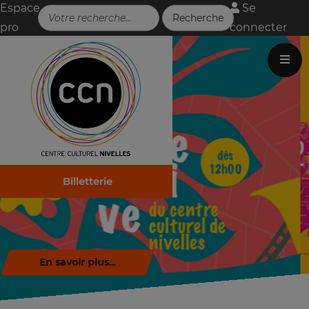
Espace
Se
pro
connecter
Billetterie
Télécharger la brochure (.pdf)