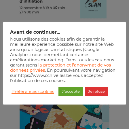
d’initiation
12 novembre à 19 h 00 min
-
21 h 00 min
Réserver
Avant de continuer...
Nous utilisons des cookies afin de garantir la
meilleure expérience possible sur notre site Web
ainsi qu'un logiciel de statistiques (Google
Analytics) nous permettant certaines
améliorations marketing. Dans tous les cas, nous
garantissons
la protection et l'anonymat de vos
données privées
. En poursuivant votre navigation
sur https://www.ccnivelles.be vous acceptez
l'utilisation de ces cookies.
Préférences cookies
J'accepte
Je refuse