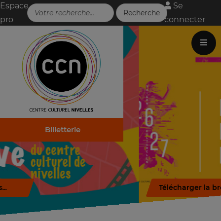
Espace
Se
pro
connecter
Billetterie
Télécharger la brochure (.pdf)