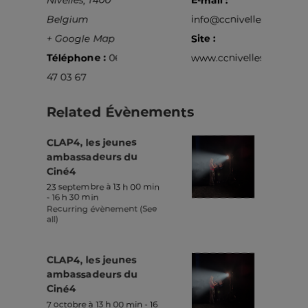
Belgium
info@ccnivelles.be
+ Google Map
Site :
Téléphone :
067
www.ccnivelles.be
47 03 67
Related Évènements
CLAP4, les jeunes
ambassadeurs du
Ciné4
23 septembre à 13 h 00 min
-
16 h 30 min
Recurring évènement
(See
all)
CLAP4, les jeunes
ambassadeurs du
Ciné4
7 octobre à 13 h 00 min
-
16