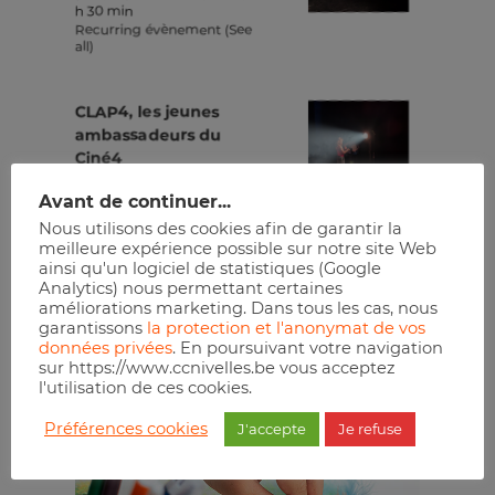
h 30 min
Recurring évènement
(See
all)
CLAP4, les jeunes
ambassadeurs du
Ciné4
14 octobre à 13 h 00 min
-
16
Avant de continuer...
h 30 min
Recurring évènement
(See
Nous utilisons des cookies afin de garantir la
all)
meilleure expérience possible sur notre site Web
ainsi qu'un logiciel de statistiques (Google
Analytics) nous permettant certaines
Réserver
améliorations marketing. Dans tous les cas, nous
garantissons
la protection et l'anonymat de vos
données privées
. En poursuivant votre navigation
sur https://www.ccnivelles.be vous acceptez
l'utilisation de ces cookies.
Préférences cookies
J'accepte
Je refuse