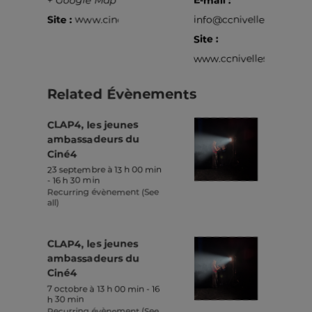
Site :
www.cine4.be
info@ccnivelles.be
Site :
www.ccnivelles.be
Related Évènements
CLAP4, les jeunes
ambassadeurs du
Ciné4
23 septembre à 13 h 00 min
-
16 h 30 min
Recurring évènement
(See
all)
CLAP4, les jeunes
ambassadeurs du
Ciné4
7 octobre à 13 h 00 min
-
16
h 30 min
Recurring évènement
(See