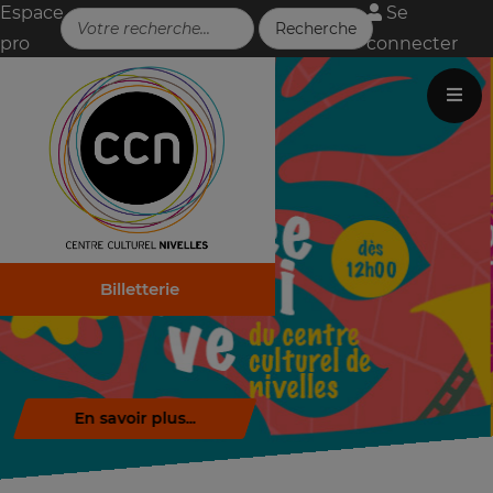
Espace
Se
pro
connecter
Billetterie
Télécharger la brochure (.pdf)