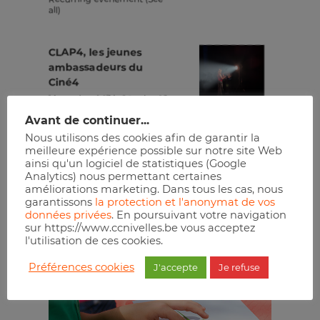
all)
CLAP4, les jeunes
ambassadeurs du
Ciné4
14 octobre à 13 h 00 min
-
16
h 30 min
Avant de continuer...
Recurring évènement
(See
all)
Nous utilisons des cookies afin de garantir la
meilleure expérience possible sur notre site Web
ainsi qu'un logiciel de statistiques (Google
Analytics) nous permettant certaines
Réserver
améliorations marketing. Dans tous les cas, nous
garantissons
la protection et l'anonymat de vos
données privées
. En poursuivant votre navigation
sur https://www.ccnivelles.be vous acceptez
l'utilisation de ces cookies.
Préférences cookies
J'accepte
Je refuse