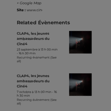
+ Google Map
Site :
www.cine4.be
Related Évènements
CLAP4, les jeunes
ambassadeurs du
Ciné4
23 septembre à 13 h 00 min
-
16 h 30 min
Recurring évènement
(See
all)
CLAP4, les jeunes
ambassadeurs du
Ciné4
7 octobre à 13 h 00 min
-
16
h 30 min
Recurring évènement
(See
all)