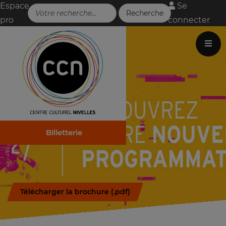
Espace
Se
pro
connecter
Billetterie
Télécharger la brochure (.pdf)