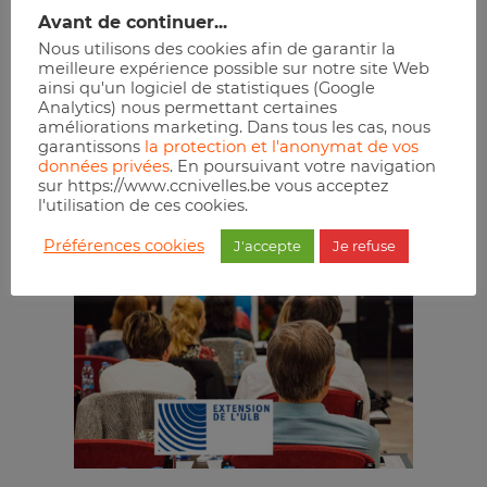
l’Hôtel de Ville
Nivelles
Avant de continuer...
Place Albert
Téléphone :
Nous utilisons des cookies afin de garantir la
1er, 2
0495/67.81.31
meilleure expérience possible sur notre site Web
ainsi qu'un logiciel de statistiques (Google
Nivelles
,
1400
E-mail :
Analytics) nous permettant certaines
Belgium
alain.wilkin@gmail.com
améliorations marketing. Dans tous les cas, nous
garantissons
la protection et l'anonymat de vos
+ Google Map
Site :
données privées
. En poursuivant votre navigation
https://extension.ulb.be
sur https://www.ccnivelles.be vous acceptez
l'utilisation de ces cookies.
Réserver
Préférences cookies
J'accepte
Je refuse