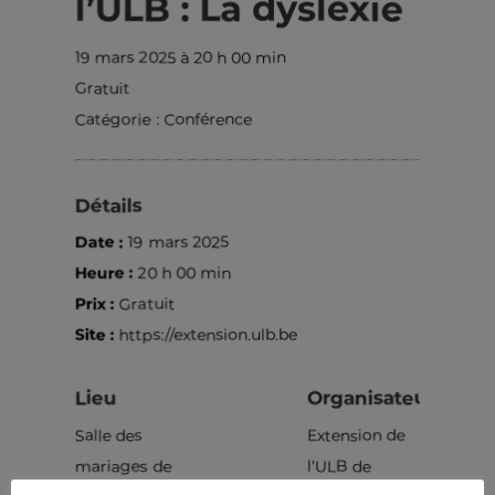
l’ULB : La dyslexie
19 mars 2025 à 20 h 00 min
Gratuit
Catégorie :
Conférence
Détails
Date :
19 mars 2025
Heure :
20 h 00 min
Prix :
Gratuit
Site :
https://extension.ulb.be
Lieu
Organisateur
Salle des
Extension de
mariages de
l’ULB de