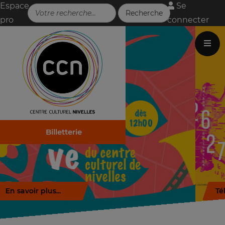
Espace
Se
pro
connecter
Billetterie
Télécharger la brochure (.pdf