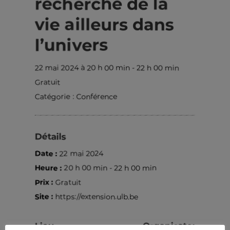
recherche de la
vie ailleurs dans
l’univers
22 mai 2024 à 20 h 00 min
-
22 h 00 min
Gratuit
Catégorie :
Conférence
Détails
Date :
22 mai 2024
Heure :
20 h 00 min - 22 h 00 min
Prix :
Gratuit
Site :
https://extension.ulb.be
Lieu
Organisateur