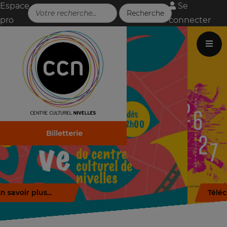
Espace
Se
pro
connecter
Billetterie
Télécharger la brochure (.pdf)