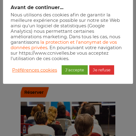
Avant de continuer...
Salle des
Extension de
Nous utilisons des cookies afin de garantir la
mariages de
l’ULB de
meilleure expérience possible sur notre site Web
l’Hôtel de Ville
Nivelles
ainsi qu'un logiciel de statistiques (Google
Analytics) nous permettant certaines
Place Albert
Téléphone :
améliorations marketing. Dans tous les cas, nous
1er, 2
0495/67.81.31
garantissons
la protection et l'anonymat de vos
données privées
. En poursuivant votre navigation
Nivelles
,
1400
E-mail :
sur https://www.ccnivelles.be vous acceptez
l'utilisation de ces cookies.
Belgium
alain.wilkin@gmail.com
+ Google Map
Site :
Préférences cookies
J'accepte
Je refuse
https://extension.ulb.be
Réserver