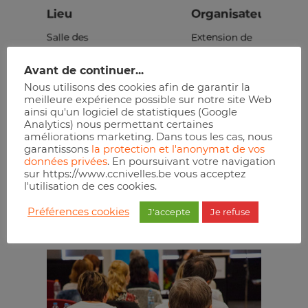
Lieu
Organisateur
Salle des
Extension de
mariages de
l’ULB de
Avant de continuer...
l’Hôtel de Ville
Nivelles
Nous utilisons des cookies afin de garantir la
Place Albert
Téléphone :
meilleure expérience possible sur notre site Web
ainsi qu'un logiciel de statistiques (Google
1er, 2
0495/67.81.31
Analytics) nous permettant certaines
Nivelles
,
1400
E-mail :
améliorations marketing. Dans tous les cas, nous
garantissons
la protection et l'anonymat de vos
Belgium
alain.wilkin@gmail.com
données privées
. En poursuivant votre navigation
+ Google Map
Site :
sur https://www.ccnivelles.be vous acceptez
l'utilisation de ces cookies.
https://extension.ulb.be
Préférences cookies
J'accepte
Je refuse
Réserver