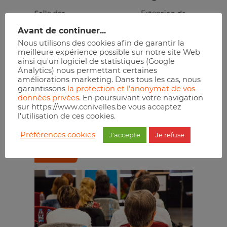
Salle des
Extension de
mariages de
l’ULB de
Avant de continuer...
l’Hôtel de Ville
Nivelles
Nous utilisons des cookies afin de garantir la
meilleure expérience possible sur notre site Web
Place Albert
Téléphone :
ainsi qu'un logiciel de statistiques (Google
1er, 2
0495/67.81.31
Analytics) nous permettant certaines
améliorations marketing. Dans tous les cas, nous
Nivelles
,
1400
E-mail :
garantissons
la protection et l'anonymat de vos
données privées
. En poursuivant votre navigation
Belgium
alain.wilkin@gmail.com
sur https://www.ccnivelles.be vous acceptez
+ Google Map
Site :
l'utilisation de ces cookies.
https://extension.ulb.be
Préférences cookies
J'accepte
Je refuse
Réserver