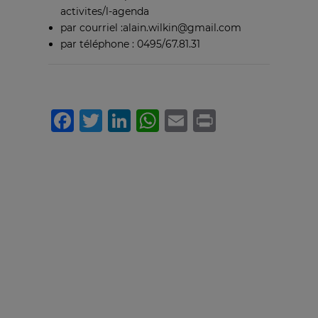
activites/l-agenda
par courriel :alain.wilkin@gmail.com
par téléphone : 0495/67.81.31
Facebook
Twitter
LinkedIn
WhatsApp
Email
Print