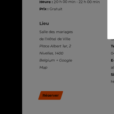
Heure :
20 h 00 min - 22 h 00 min
Prix :
Gratuit
Lieu
O
Salle des mariages
E
de l’Hôtel de Ville
d
Place Albert 1er, 2
T
Nivelles
,
1400
0
Belgium
+ Google
E
Map
a
Si
h
Réserver