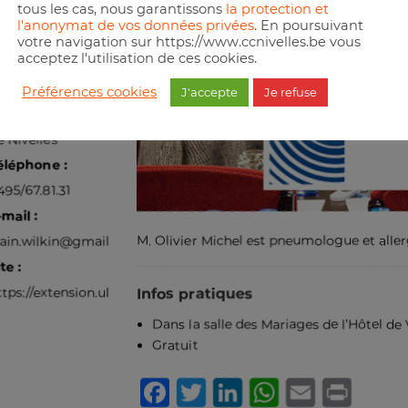
tous les cas, nous garantissons
la protection et
l'anonymat de vos données privées
. En poursuivant
votre navigation sur https://www.ccnivelles.be vous
acceptez l'utilisation de ces cookies.
rganisateur
Préférences cookies
J'accepte
Je refuse
xtension de l’ULB
e Nivelles
éléphone :
495/67.81.31
-mail :
M. Olivier Michel est pneumologue et alle
lain.wilkin@gmail.com
te :
ttps://extension.ulb.be
Infos pratiques
Dans la salle des Mariages de l’Hôtel de V
Gratuit
Facebook
Twitter
LinkedIn
WhatsA
Email
Pri