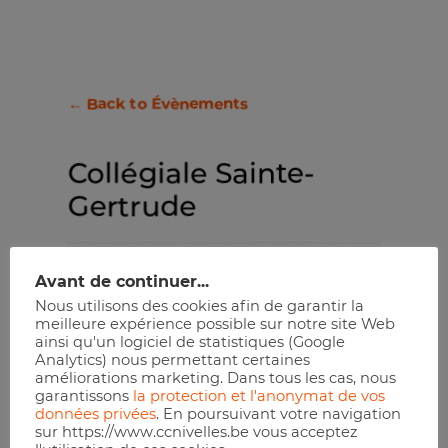
← Back to Évènements
Collégiale Sainte-
Gertrude
+ Google Map
Avant de continuer...
Nous utilisons des cookies afin de garantir la
Grand-Place
meilleure expérience possible sur notre site Web
Nivelles
,
1400
Belgium
ainsi qu'un logiciel de statistiques (Google
Analytics) nous permettant certaines
améliorations marketing. Dans tous les cas, nous
garantissons
la protection et l'anonymat de vos
données privées
. En poursuivant votre navigation
Aucun résultat trouvé.
sur https://www.ccnivelles.be vous acceptez