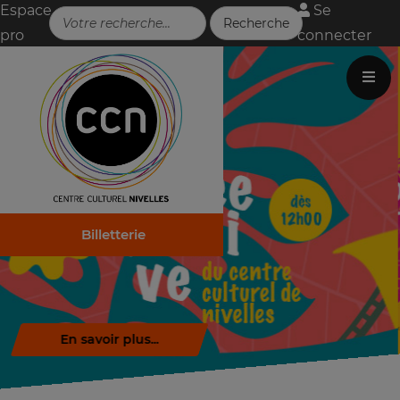
Espace
Se
pro
connecter
Billetterie
En savoir plus...
Tél