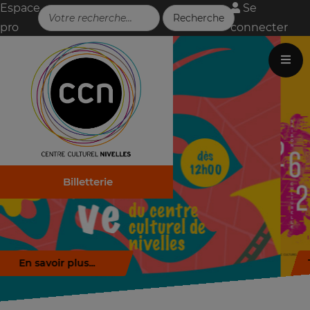
Espace
Se
pro
connecter
Billetterie
Télécharger la brochure (.pdf)