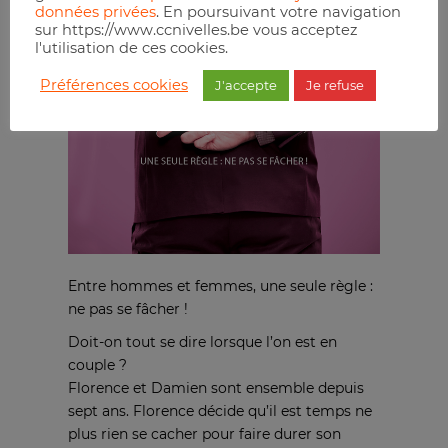
données privées
. En poursuivant votre navigation
sur https://www.ccnivelles.be vous acceptez
l'utilisation de ces cookies.
Préférences cookies
J'accepte
Je refuse
Entre hommes et femmes, une seule règle :
ne pas se fâcher !
Doit-on tout se dire lorsque l’on est en
couple ?
Florence et Damien sont ensemble depuis
sept ans. Florence décide qu’il est temps ne
plus rien se cacher pour faire durer son