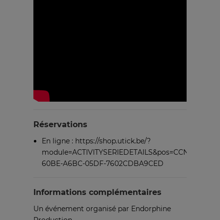
Réservations
En ligne :
https://shop.utick.be/?
module=ACTIVITYSERIEDETAILS&pos=CCNIVELLES&
60BE-A6BC-05DF-7602CDBA9CED
Informations complémentaires
Un événement organisé par Endorphine
Production