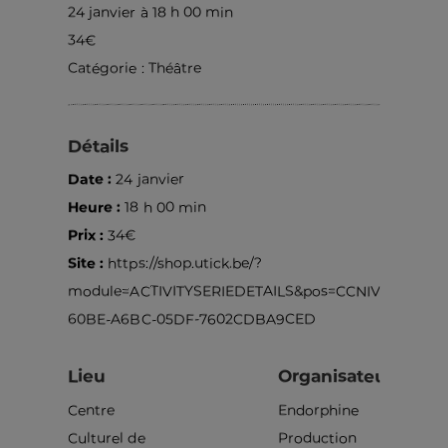
24 janvier à 18 h 00 min
34€
Catégorie :
Théâtre
Détails
Date :
24 janvier
Heure :
18 h 00 min
Prix :
34€
Site :
https://shop.utick.be/?
module=ACTIVITYSERIEDETAILS&pos=CCNIVELLES&s=
60BE-A6BC-05DF-7602CDBA9CED
Lieu
Organisateur
Centre
Endorphine
Culturel de
Production