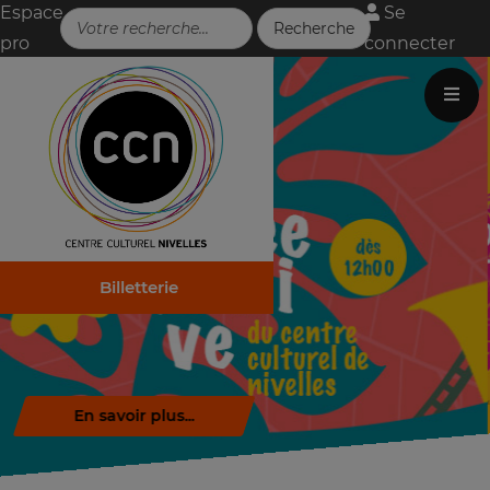
Espace
Se
pro
connecter
Billetterie
Télécharger la brochure (.pdf)