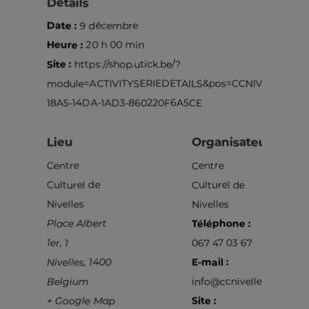
Détails
Date :
9 décembre
Heure :
20 h 00 min
Site :
https://shop.utick.be/?
module=ACTIVITYSERIEDETAILS&pos=CCNIVELLES&s=
18A5-14DA-1AD3-860220F6A5CE
Lieu
Organisateur
Centre
Centre
Culturel de
Culturel de
Nivelles
Nivelles
Place Albert
Téléphone :
1er, 1
067 47 03 67
Nivelles
,
1400
E-mail :
Belgium
info@ccnivelles.be
+ Google Map
Site :