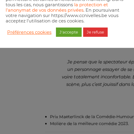
autre, ce qui provoque des quiproquos en 
tous les cas, nous garantissons
la protection et
bientôt plus qui est qui…
l'anonymat de vos données privées
. En poursuivant
votre navigation sur https://www.ccnivelles.be vous
Un scénario délirant ! Après le succès de J’
acceptez l'utilisation de ces cookies.
continue d’explorer le théâtre de divertiss
détails. Il y ajoute de l’humanité, de la ten
Préférences cookies
J'accepte
Je refuse
Je pense que le spectateur épr
un personnage essayer de se so
voire totalement inconfortable. 
scène, plus c’est jouissif dans l
Prix Maeterlinck de la Comédie-Humour
Molière de la meilleure comédie 2023.