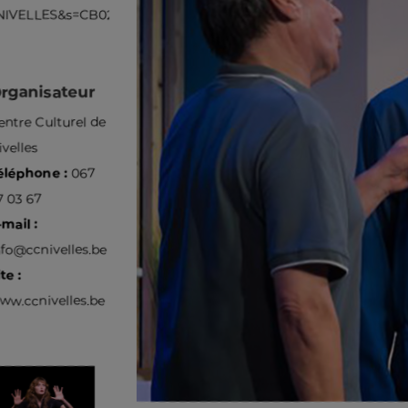
NIVELLES&s=CB029332-
rganisateur
entre Culturel de
ivelles
éléphone :
067
7 03 67
-mail :
nfo@ccnivelles.be
te :
ww.ccnivelles.be