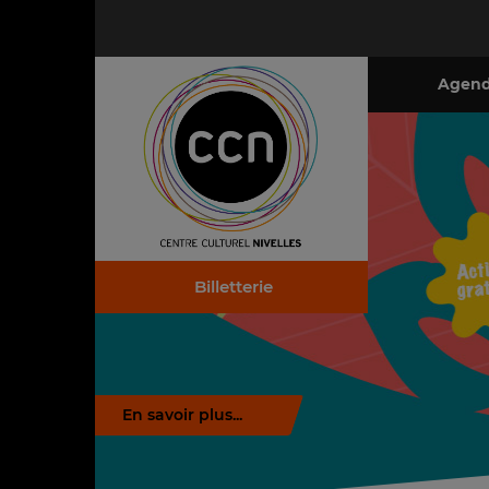
Agen
Billetterie
Télécharger la brochure (.pdf)