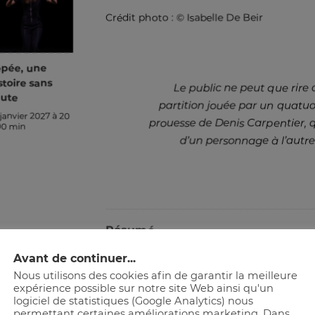
Crédit photo : © Isabelle De Beir
pée, une
stoire sans
Le public ne peut que rire 
ute
partition jouée par un quatuor
 janvier 2027 à 20
prouesse de Denis Carpentier, 
00 min
d’un personnage à l’autre
Résumé
Quand Arnaud rencontre le sosie de l’agen
Avant de continuer...
idée géniale lui vient pour tenter de sauver
Nous utilisons des cookies afin de garantir la meilleure
qui est en outre comédien amateur, pour le 
expérience possible sur notre site Web ainsi qu'un
logiciel de statistiques (Google Analytics) nous
auprès de sa femme afin de rompre le cha
permettant certaines améliorations marketing. Dans