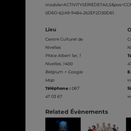
module=ACTIVITYSERIEDETAILS&pos=CC
0D6D-62A9-9484-262EF2D30D61
Lieu
O
Centre Culturel de
C
Nivelles
N
Place Albert 1er, 1
T
Nivelles
,
1400
4
Belgium
+ Google
E
Map
i
Téléphone :
067
Si
47 03 67
w
Related Évènements