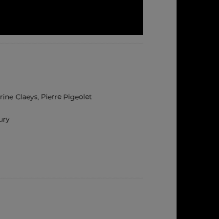
rine Claeys, Pierre Pigeolet
ury
pp
nt