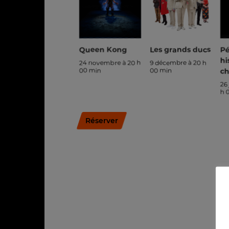
Queen Kong
Les grands ducs
Pé
hi
24 novembre à 20 h
9 décembre à 20 h
00 min
00 min
ch
26
h 
Réserver