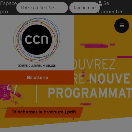
Espace
Se
pro
connecter
Billetterie
Télécharger la brochure (.pdf)