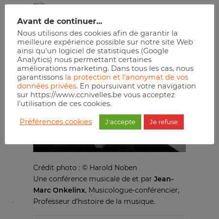
min
Avant de continuer...
Nous utilisons des cookies afin de garantir la
Réserver
meilleure expérience possible sur notre site Web
ainsi qu'un logiciel de statistiques (Google
Analytics) nous permettant certaines
améliorations marketing. Dans tous les cas, nous
garantissons
la protection et l'anonymat de vos
données privées
. En poursuivant votre navigation
sur https://www.ccnivelles.be vous acceptez
l'utilisation de ces cookies.
Préférences cookies
J'accepte
Je refuse
Crédit photo : © Harold Noben
Une conférence musicale de et par
Jean-
Marc Onkelinx
, Musicologue-conférencier,
Professeur d’histoire de la musique.