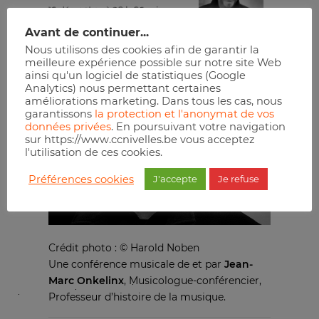
10 décembre à 20 h 00 min
Avant de continuer...
Nous utilisons des cookies afin de garantir la
Réserver
meilleure expérience possible sur notre site Web
ainsi qu'un logiciel de statistiques (Google
Analytics) nous permettant certaines
améliorations marketing. Dans tous les cas, nous
garantissons
la protection et l'anonymat de vos
données privées
. En poursuivant votre navigation
sur https://www.ccnivelles.be vous acceptez
l'utilisation de ces cookies.
Préférences cookies
J'accepte
Je refuse
Crédit photo : © Harold Noben
Une conférence musicale de et par
Jean-
Marc Onkelinx
, Musicologue-conférencier,
Professeur d’histoire de la musique.