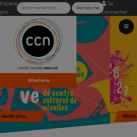
Espace
Se
pro
connecter
Billetterie
Télécharger la brochure (.pdf)