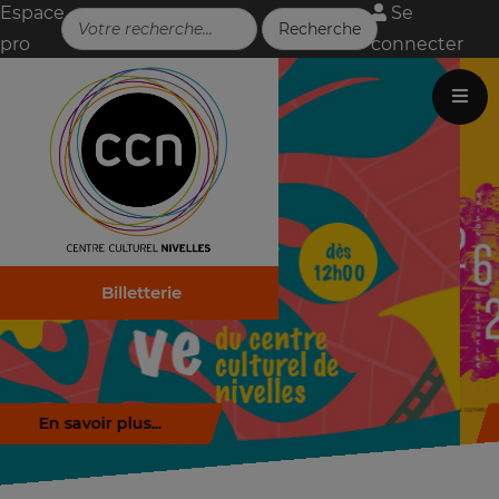
Espace
Se
pro
connecter
Billetterie
Télécharger la brochure (.pdf)