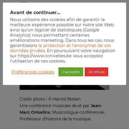
min
Avant de continuer...
Nous utilisons des cookies afin de garantir la
Réserver
meilleure expérience possible sur notre site Web
ainsi qu'un logiciel de statistiques (Google
Analytics) nous permettant certaines
améliorations marketing. Dans tous les cas, nous
garantissons
la protection et l'anonymat de vos
données privées
. En poursuivant votre navigation
sur https://www.ccnivelles.be vous acceptez
l'utilisation de ces cookies.
Préférences cookies
J'accepte
Je refuse
Crédit photo : © Harold Noben
Une conférence musicale de et par
Jean-
Marc Onkelinx
, Musicologue-conférencier,
Professeur d’histoire de la musique.