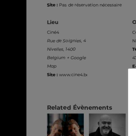
Site :
Pas de réservation nécessaire
Lieu
O
Ciné4
C
Rue de Soignies, 4
N
Nivelles
,
1400
T
Belgium
+ Google
4
Map
E
Site :
www.cine4.be
i
Si
w
Related Évènements