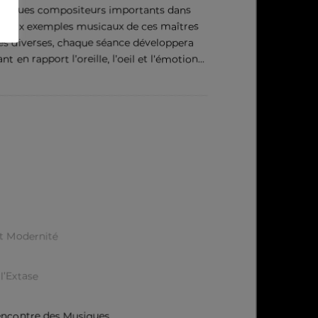
 quelques compositeurs importants dans
ombreux exemples musicaux de ces maîtres
s diverses, chaque séance développera
 en rapport l’oreille, l’oeil et l’émotion…
t Modernité
l’Extase
 Rencontre des Musiques