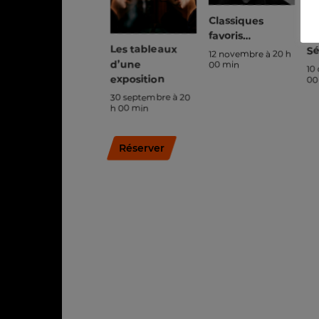
Classiques
L’
favoris…
No
Les tableaux
Sé
12 novembre à 20 h
d’une
00 min
10
exposition
00
30 septembre à 20
h 00 min
Réserver