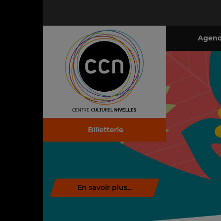
Agen
Billetterie
Télécharger la brochure (.pdf)