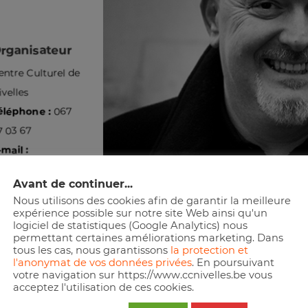
rganisateur
entre Culturel de
ivelles
éléphone :
067
7 03 67
-mail :
nfo@ccnivelles.be
Avant de continuer...
te :
Crédit photo : © Harold Noben
Nous utilisons des cookies afin de garantir la meilleure
Une conférence musicale de et par
Jean-M
ww.ccnivelles.be
expérience possible sur notre site Web ainsi qu'un
Professeur d’histoire de la musique.
logiciel de statistiques (Google Analytics) nous
permettant certaines améliorations marketing. Dans
tous les cas, nous garantissons
la protection et
l'anonymat de vos données privées
. En poursuivant
Résumé
votre navigation sur https://www.ccnivelles.be vous
« L’écoute active de la musique est un ext
acceptez l'utilisation de ces cookies.
profondément les messages que nous ont t