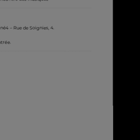
iné4 – Rue de Soignies, 4.
ntrée.
pp
nt