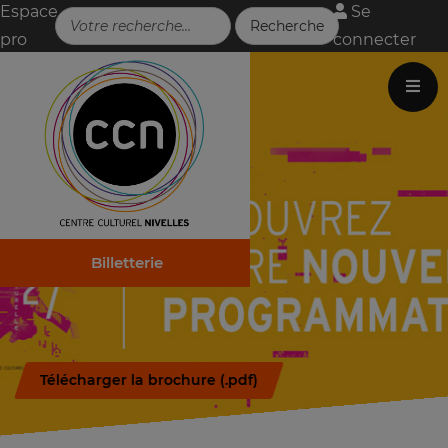
Espace
Se
pro
connecter
Billetterie
Télécharger la brochure (.pdf)