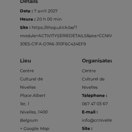
Détails
Date :
7 avril 2027
Heure :
20 h 00 min
Site :
https://shop.utick.be/?
module=ACTIVITYSERIEDETAILS&pos=CCNIVELLES&s
30E5-C1FA-D7A6-310F6C434EF9
Lieu
Organisateur
Centre
Centre
Culturel de
Culturel de
Nivelles
Nivelles
Place Albert
Téléphone :
1er, 1
067 47 03 67
Nivelles
,
1400
E-mail :
Belgium
info@ccnivelles.be
+ Google Map
Site :