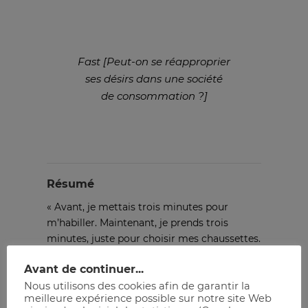
Fast [Peut-on se réapproprier
ses désirs dans une société
de consommation ?]
Résumé
« Avant, je mettais trois minutes pour
m’habiller. Maintenant, je prends trois
minutes, juste pour choisir mes chaussettes.
»
Avant de continuer...
Quand Didier Poiteaux commence ses
Nous utilisons des cookies afin de garantir la
recherches sur la fast fashion, il ne se doute
meilleure expérience possible sur notre site Web