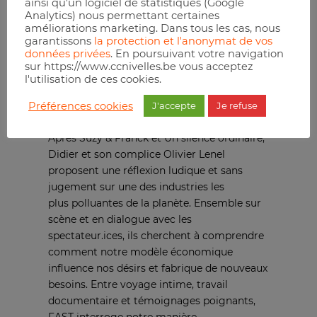
pas de l’engrenage dans lequel il mettra le
ainsi qu'un logiciel de statistiques (Google
Analytics) nous permettant certaines
doigt. La fast fashion, c’est ce mode de
améliorations marketing. Dans tous les cas, nous
production de l’industrie textile, enfant du
garantissons
la protection et l'anonymat de vos
capitalisme, qui vise à produire toujours
données privées
. En poursuivant votre navigation
plus à des prix toujours plus bas.
sur https://www.ccnivelles.be vous acceptez
l'utilisation de ces cookies.
Et paradoxalement, plus Didier se penche
sur cette industrie et ses ravages, plus il
Préférences cookies
J'accepte
Je refuse
prend plaisir à soigner son apparence…
Après Suzy & Franck et Un silence ordinaire,
Didier et son complice Olivier Lenel
proposent une réflexion ludique et sans
jugement sur une des industries les
plus polluantes de la planète. Ensemble sur
scène et en dialogue avec les
spectateur.ices, ils cherchent à comprendre
comment notre modèle économique
influence nos désirs et fabrique de nouveaux
besoins. Entre voyage intime, travail
documentaire et témoignages poignants,