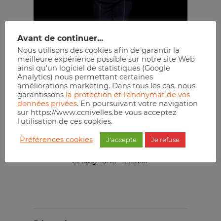
Avant de continuer...
Nous utilisons des cookies afin de garantir la
meilleure expérience possible sur notre site Web
Crédit photo : © Stan Arte
ainsi qu'un logiciel de statistiques (Google
Analytics) nous permettant certaines
améliorations marketing. Dans tous les cas, nous
garantissons
la protection et l'anonymat de vos
données privées
. En poursuivant votre navigation
Un coup de force théâtral,
sur https://www.ccnivelles.be vous acceptez
l'utilisation de ces cookies.
bouleversant autant
qu’hilarant. – La Libre
Préférences cookies
J'accepte
Je refuse
Tragique et hilarant. Tendre
et saignant. – Le Soir