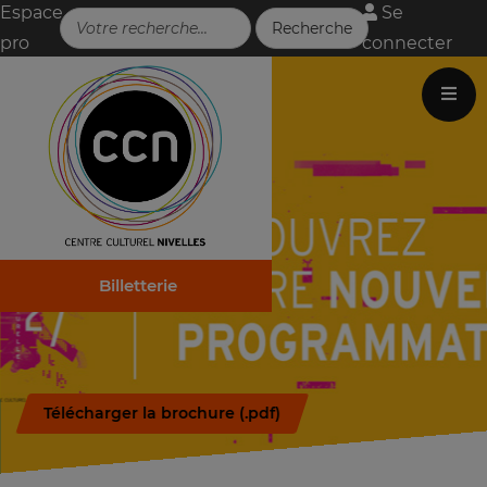
Espace
Se
pro
connecter
Billetterie
Télécharger la brochure (.pdf)