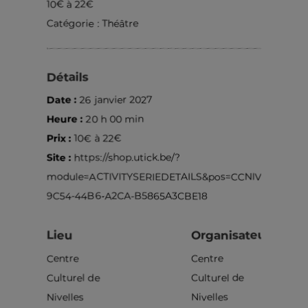
10€ à 22€
Catégorie :
Théâtre
Détails
Date :
26 janvier 2027
Heure :
20 h 00 min
Prix :
10€ à 22€
Site :
https://shop.utick.be/?
module=ACTIVITYSERIEDETAILS&pos=CCNIVELLES&s
9C54-44B6-A2CA-B5865A3CBE18
Lieu
Organisateur
Centre
Centre
Culturel de
Culturel de
Nivelles
Nivelles