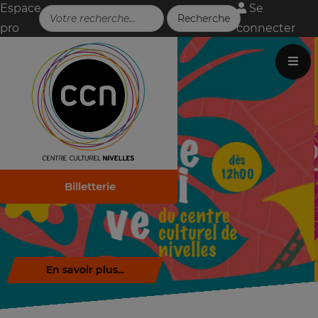
Espace
Se
pro
connecter
Billetterie
Télécharger la brochure (.pdf)