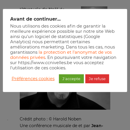
L’Oratorio de Noël de
Jean-Sébastien Bach
Avant de continuer...
10 décembre à 20 h 00 min
Nous utilisons des cookies afin de garantir la
meilleure expérience possible sur notre site Web
ainsi qu'un logiciel de statistiques (Google
Réserver
Analytics) nous permettant certaines
améliorations marketing. Dans tous les cas, nous
garantissons
la protection et l'anonymat de vos
données privées
. En poursuivant votre navigation
sur https://www.ccnivelles.be vous acceptez
l'utilisation de ces cookies.
Préférences cookies
J'accepte
Je refuse
Crédit photo : © Harold Noben
Une conférence musicale de et par
Jean-