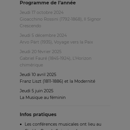
Programme de l’année
Jeudi 17 octobre 2024
Gioacchino Rossini (1792-1868), Il Signor
Crescendo
Jeudi 5 décembre 2024
Arvo Pärt (1935), Voyage vers la Paix
Jeudi 20 février 2025
Gabriel Fauré (1845-1924), L’Horizon
chimérique
Jeudi 10 avril 2025
Franz Liszt (1811-1886) et la Modernité
Jeudi 5 juin 2025
La Musique au féminin
Infos pratiques
Les conférences musicales ont lieu au